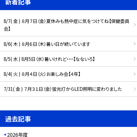
新着記事
8/7( 金 ) ８月７日（金）夏休みも熱中症に気をつけてね【保健委員
会】
8/6( 木 ) ８月６日（木）暑い日が続いています
8/5( 水 ) 8月5日（水）暑いけれど・・・【なないろ】
8/4( 火 ) ８月４日（火）お楽しみ会【４年】
7/31( 金 ) ７月３１日（金）蛍光灯からLED照明に変わりました
過去記事
2026年度