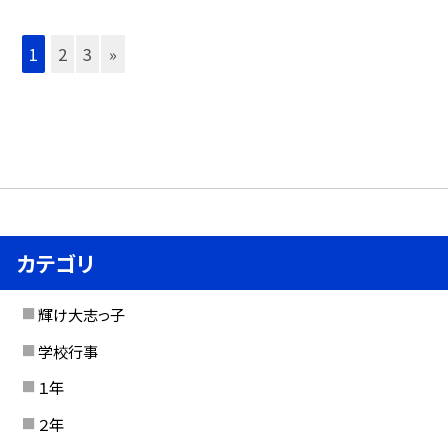
1
2
3
»
カテゴリ
輝け大志っ子
学校行事
１年
２年