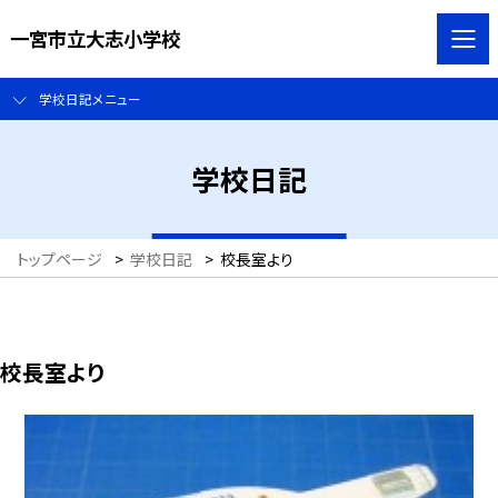
一宮市立大志小学校
学校日記メニュー
学校日記
トップページ
>
学校日記
>
校長室より
校長室より