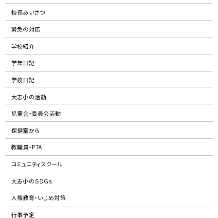
校長あいさつ
緊急の対応
学校紹介
学年日記
学校日記
大志小の活動
児童会・委員会活動
保健室から
教職員・PTA
コミュニティスクール
大志小のＳＤＧｓ
人権教育・いじめ対策
行事予定