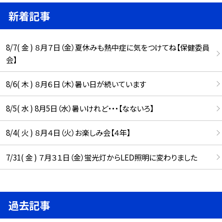
新着記事
8/7( 金 ) ８月７日（金）夏休みも熱中症に気をつけてね【保健委員
会】
8/6( 木 ) ８月６日（木）暑い日が続いています
8/5( 水 ) 8月5日（水）暑いけれど・・・【なないろ】
8/4( 火 ) ８月４日（火）お楽しみ会【４年】
7/31( 金 ) ７月３１日（金）蛍光灯からLED照明に変わりました
過去記事