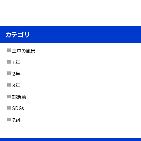
カテゴリ
三中の風景
１年
２年
３年
部活動
SDGs
７組