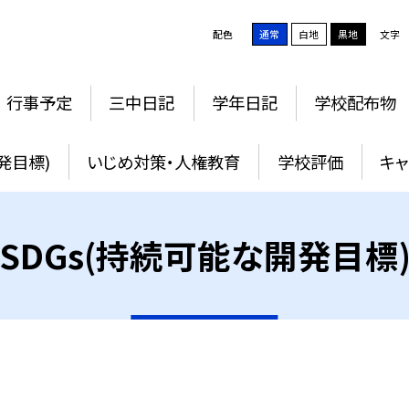
配色
通常
白地
黒地
文字
行事予定
三中日記
学年日記
学校配布物
発目標)
いじめ対策・人権教育
学校評価
キャ
SDGs(持続可能な開発目標