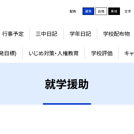
配色
通常
白地
黒地
文字
行事予定
三中日記
学年日記
学校配布物
発目標)
いじめ対策・人権教育
学校評価
キャ
就学援助