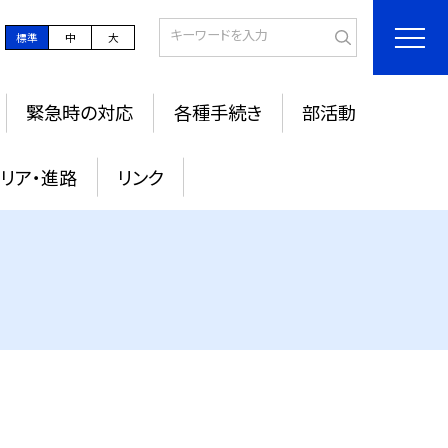
標準
中
大
緊急時の対応
各種手続き
部活動
リア・進路
リンク