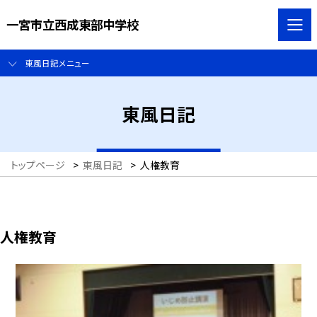
一宮市立西成東部中学校
東風日記メニュー
東風日記
トップページ
>
東風日記
>
人権教育
人権教育