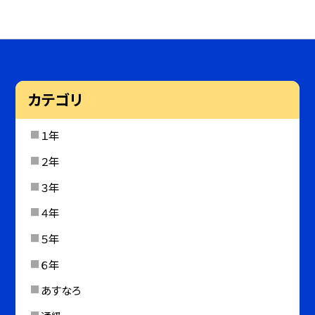
カテゴリ
１年
２年
３年
４年
５年
６年
あすなろ