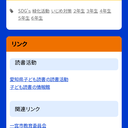
SDG’ｓ
緑化活動
いじめ対策
２年生
３年生
４年生
５年生
６年生
リンク
読書活動
愛知県子ども読書の読書活動
子ども読書の情報館
関連リンク
一宮市教育委員会