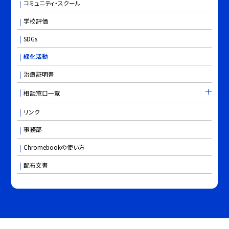
コミュニティ・スクール
学校評価
SDGs
緑化活動
治癒証明書
相談窓口一覧
リンク
事務部
Chromebookの使い方
配布文書