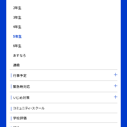
2年生
3年生
4年生
5年生
6年生
あすなろ
通級
行事予定
緊急時対応
いじめ対策
コミュニティ・スクール
学校評価