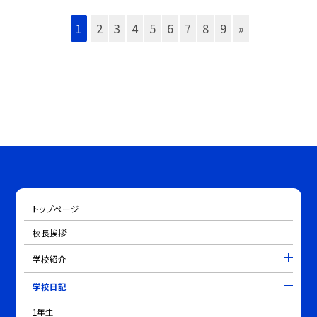
1
2
3
4
5
6
7
8
9
»
トップページ
校長挨拶
学校紹介
学校日記
1年生