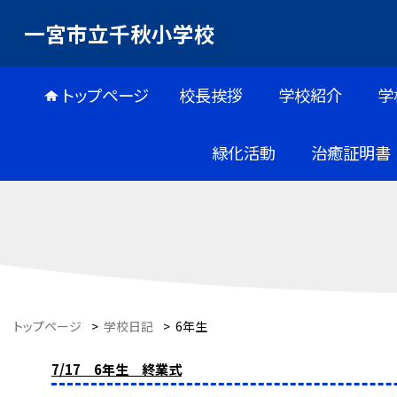
一宮市立千秋小学校
トップページ
校長挨拶
学校紹介
学
緑化活動
治癒証明書
トップページ
>
学校日記
>
6年生
7/17 6年生 終業式