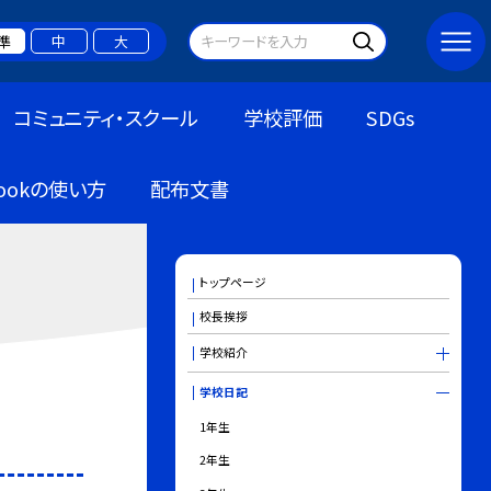
準
中
大
コミュニティ・スクール
学校評価
SDGs
bookの使い方
配布文書
トップページ
校長挨拶
学校紹介
学校日記
1年生
2年生