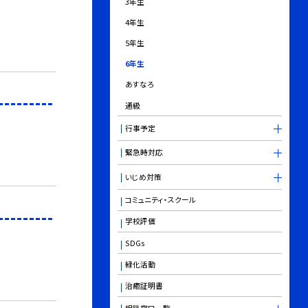
3年生
4年生
5年生
6年生
あすなろ
通級
行事予定
緊急時対応
いじめ対策
コミュニティ・スクール
学校評価
SDGs
緑化活動
治癒証明書