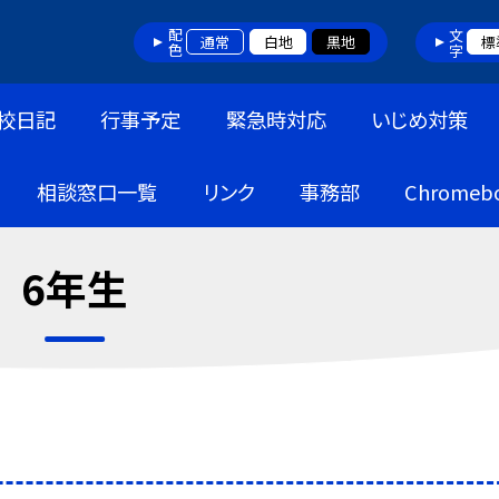
配色
文字
通常
白地
黒地
標
校日記
行事予定
緊急時対応
いじめ対策
相談窓口一覧
リンク
事務部
Chrome
6年生