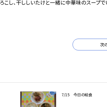
うもろこし、干ししいたけと一緒に中華味のスープで
次
7/15 今日の給食