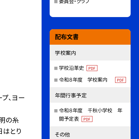
委員会・クラブ
配布文書
学校案内
学校沿革史
PDF
令和８年度 学校案内
PDF
年間行事予定
ープ、ヨー
令和８年度 千秋小学校 年
明の糸
間予定表
PDF
日はとり
その他