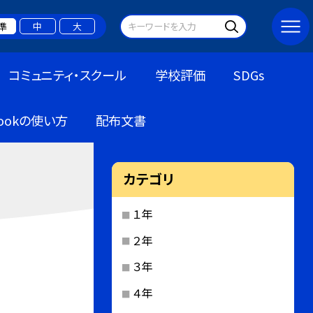
準
中
大
コミュニティ・スクール
学校評価
SDGs
bookの使い方
配布文書
カテゴリ
１年
２年
３年
４年