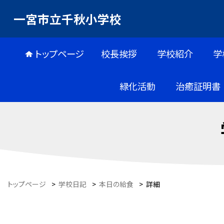
一宮市立千秋小学校
トップページ
校長挨拶
学校紹介
学
緑化活動
治癒証明書
トップページ
>
学校日記
>
本日の給食
>
詳細