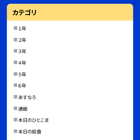
カテゴリ
１年
２年
３年
４年
５年
６年
あすなろ
通級
本日のひとこま
本日の給食