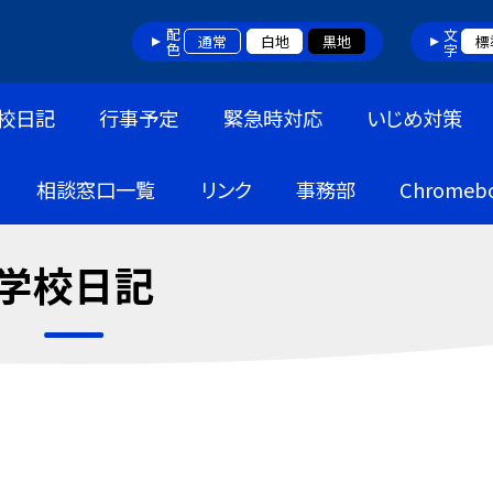
配色
文字
通常
白地
黒地
標
校日記
行事予定
緊急時対応
いじめ対策
相談窓口一覧
リンク
事務部
Chrome
学校日記