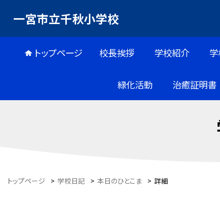
一宮市立千秋小学校
トップページ
校長挨拶
学校紹介
学
緑化活動
治癒証明書
トップページ
>
学校日記
>
本日のひとこま
>
詳細