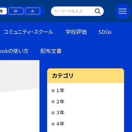
準
中
大
コミュニティ・スクール
学校評価
SDGs
bookの使い方
配布文書
カテゴリ
１年
２年
３年
４年