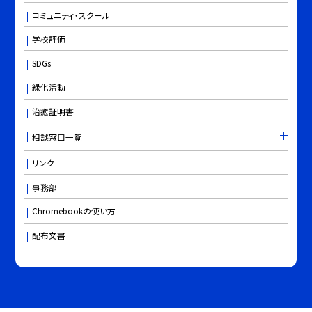
コミュニティ・スクール
学校評価
SDGs
緑化活動
治癒証明書
相談窓口一覧
リンク
事務部
Chromebookの使い方
配布文書