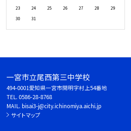
23
24
25
26
27
28
29
30
31
一宮市立尾西第三中学校
494-0001愛知県一宮市開明字村上54番地
TEL.
0586-28-8768
MAIL. bisai3-j@city.ichinomiya.aichi.jp
サイトマップ