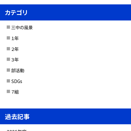
カテゴリ
三中の風景
１年
２年
３年
部活動
SDGs
７組
過去記事