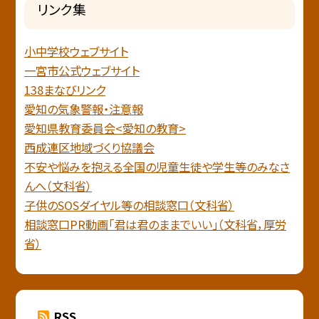
リンク集
小中学校ウェブサイト
一宮市公式ウェブサイト
138まなびリンク
愛知の気象警報・注意報
愛知県教育委員会<愛知の教育>
西成連区地域づくり協議会
不安や悩みを抱える全国の児童生徒や学生等のみなさ
んへ（文科省）
子供のSOSダイヤル等の相談窓口（文科省）
相談窓口PR動画「君は君のままでいい」（文科省，厚労
省）
RSS