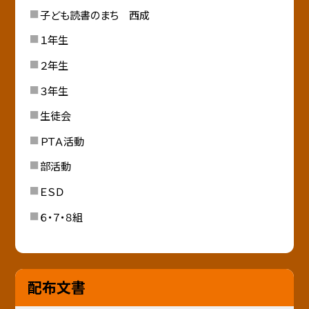
子ども読書のまち 西成
１年生
２年生
３年生
生徒会
ＰＴＡ活動
部活動
ＥＳＤ
６・７・８組
配布文書