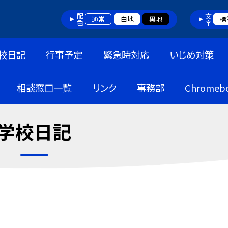
配色
文字
通常
白地
黒地
標
校日記
行事予定
緊急時対応
いじめ対策
相談窓口一覧
リンク
事務部
Chrome
学校日記