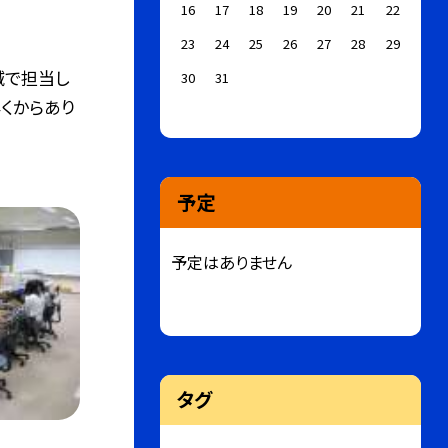
16
17
18
19
20
21
22
23
24
25
26
27
28
29
域で担当し
30
31
くからあり
予定
予定はありません
タグ