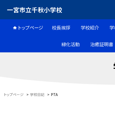
一宮市立千秋小学校
トップページ
校長挨拶
学校紹介
学
緑化活動
治癒証明書
トップページ
>
学校日記
>
PTA