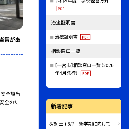
令和８年度 学校経営方針
PDF
治癒証明書
治癒証明書
PDF
旗当番があ
相談窓口一覧
【一宮市】相談窓口一覧（2026
年4月発行）
PDF
通安全旗当
の安全のた
新着記事
8/8( 土 ) 8/7 新学期に向けて