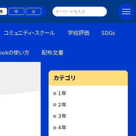
準
中
大
コミュニティ・スクール
学校評価
SDGs
bookの使い方
配布文書
カテゴリ
１年
２年
３年
４年