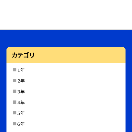
カテゴリ
１年
２年
３年
４年
５年
６年