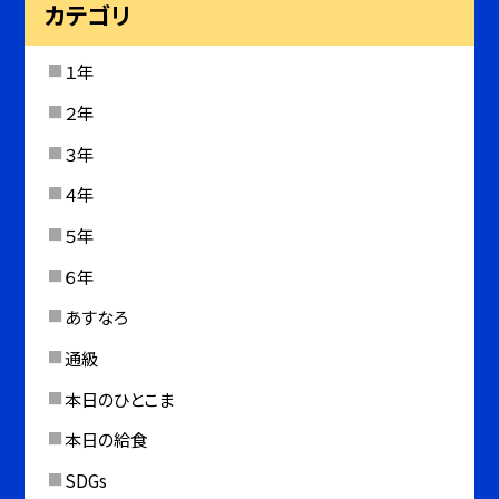
カテゴリ
１年
２年
３年
４年
５年
６年
あすなろ
通級
本日のひとこま
本日の給食
SDGs