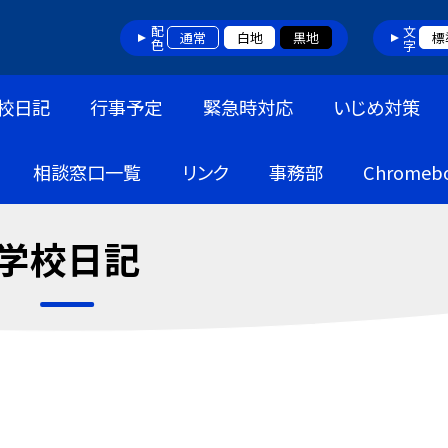
配色
文字
通常
白地
黒地
標
校日記
行事予定
緊急時対応
いじめ対策
相談窓口一覧
リンク
事務部
Chrome
学校日記