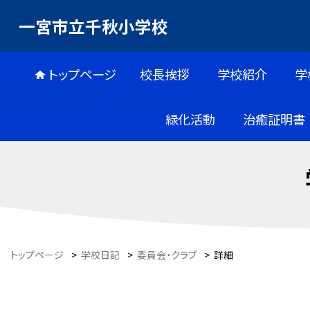
一宮市立千秋小学校
トップページ
校長挨拶
学校紹介
学
緑化活動
治癒証明書
トップページ
>
学校日記
>
委員会・クラブ
>
詳細