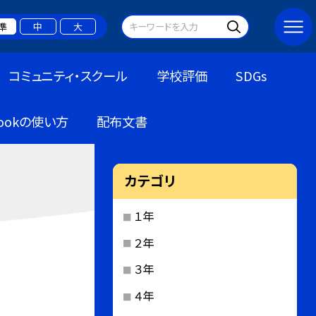
準
中
大
コミュニティ・スクール
学校評価
SDGs
bookの使い方
配布文書
カテゴリ
１年
２年
３年
４年