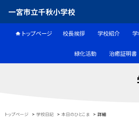
一宮市立千秋小学校
トップページ
校長挨拶
学校紹介
学
緑化活動
治癒証明書
トップページ
>
学校日記
>
本日のひとこま
>
詳細