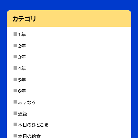
カテゴリ
１年
２年
３年
４年
５年
６年
あすなろ
通級
本日のひとこま
本日の給食