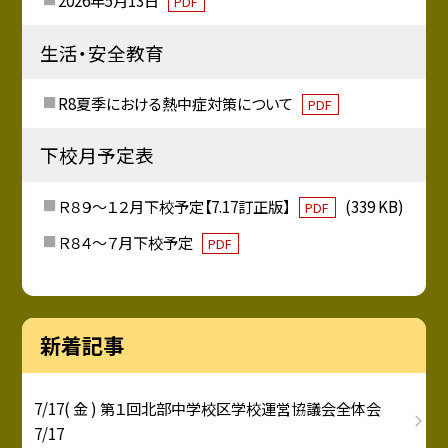
2026年5月13日
PDF
生活・安全教育
R8夏季における熱中症対策について
PDF
下校月予定表
Ｒ８９～１２月下校予定【7.17訂正版】
(339 KB)
PDF
Ｒ８４～７月下校予定
PDF
新着記事
7/17( 金 ) 第１回北部中学校区学校運営協議会全体会
7/17