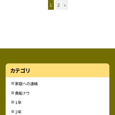
1
2
»
カテゴリ
家庭への連絡
貴船ナウ
１年
２年