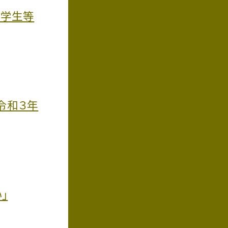
や学生等
※令和３年
」