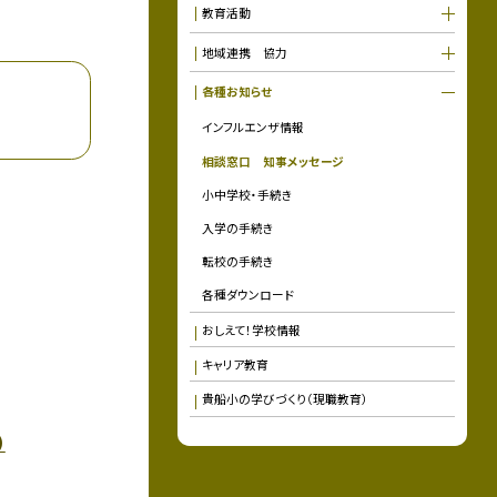
教育活動
地域連携 協力
各種お知らせ
インフルエンザ情報
相談窓口 知事メッセージ
小中学校・手続き
入学の手続き
転校の手続き
各種ダウンロード
おしえて！学校情報
キャリア教育
貴船小の学びづくり（現職教育）
）