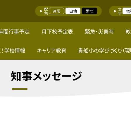
配色
文字
通常
白地
黒地
標
年間行事予定
月下校予定表
緊急・災害時
教
て！学校情報
キャリア教育
貴船小の学びづくり（現
 知事メッセージ