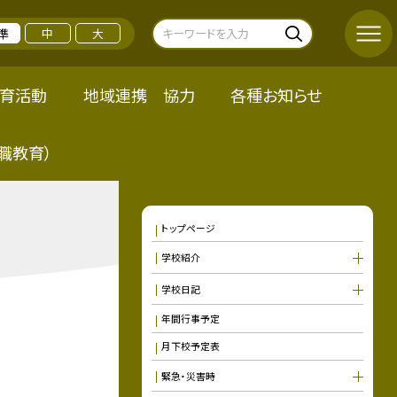
準
中
大
育活動
地域連携 協力
各種お知らせ
職教育）
トップページ
学校紹介
学校日記
年間行事予定
月下校予定表
緊急・災害時