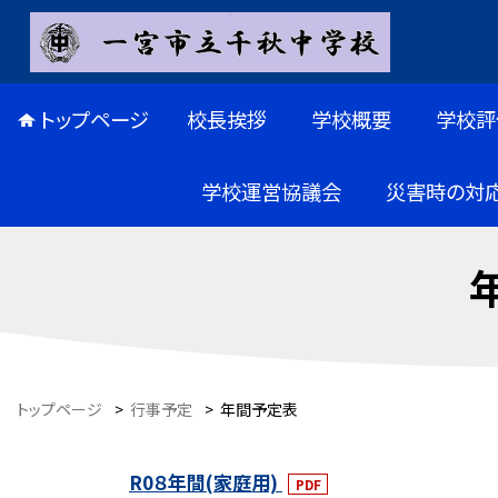
トップページ
校長挨拶
学校概要
学校評
学校運営協議会
災害時の対
トップページ
>
行事予定
>
年間予定表
R0８年間(家庭用)
PDF