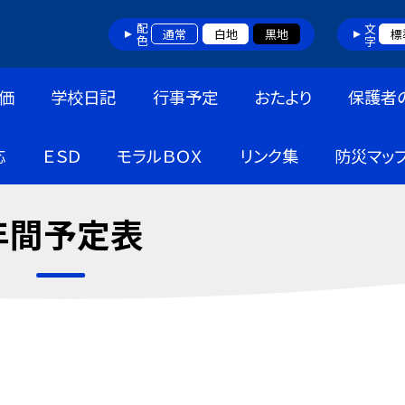
配色
文字
通常
白地
黒地
標
価
学校日記
行事予定
おたより
保護者
応
ＥＳＤ
モラルＢＯＸ
リンク集
防災マッ
年間予定表