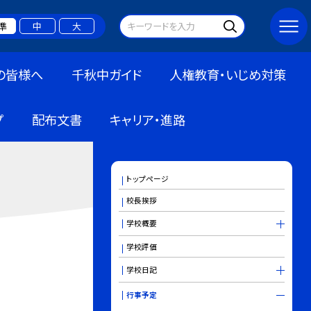
準
中
大
の皆様へ
千秋中ガイド
人権教育・いじめ対策
プ
配布文書
キャリア・進路
トップページ
校長挨拶
学校概要
学校評価
学校日記
行事予定