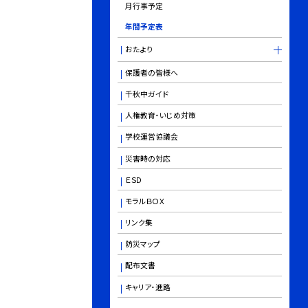
月行事予定
年間予定表
おたより
保護者の皆様へ
千秋中ガイド
人権教育・いじめ対策
学校運営協議会
災害時の対応
ＥＳＤ
モラルＢＯＸ
リンク集
防災マップ
配布文書
キャリア・進路