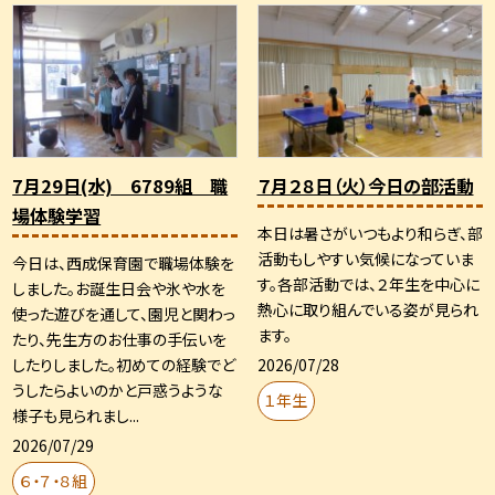
7月29日(水) 6789組 職
７月２８日（火）今日の部活動
場体験学習
本日は暑さがいつもより和らぎ、部
活動もしやすい気候になっていま
今日は、西成保育園で職場体験を
す。各部活動では、２年生を中心に
しました。お誕生日会や氷や水を
熱心に取り組んでいる姿が見られ
使った遊びを通して、園児と関わっ
ます。
たり、先生方のお仕事の手伝いを
2026/07/28
したりしました。初めての経験でど
うしたらよいのかと戸惑うような
１年生
様子も見られまし...
2026/07/29
６・７・８組