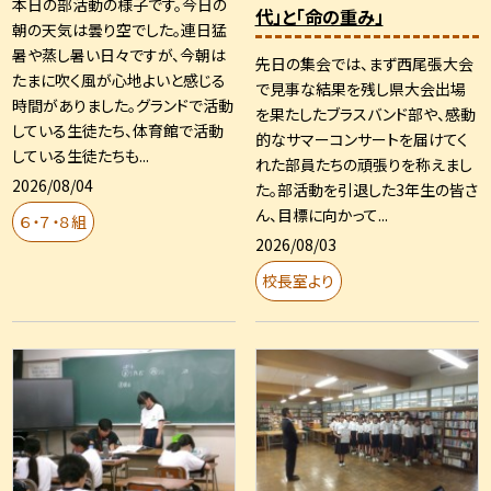
本日の部活動の様子です。今日の
代」と「命の重み」
朝の天気は曇り空でした。連日猛
暑や蒸し暑い日々ですが、今朝は
先日の集会では、まず西尾張大会
たまに吹く風が心地よいと感じる
で見事な結果を残し県大会出場
時間がありました。グランドで活動
を果たしたブラスバンド部や、感動
している生徒たち、体育館で活動
的なサマーコンサートを届けてく
している生徒たちも...
れた部員たちの頑張りを称えまし
2026/08/04
た。部活動を引退した3年生の皆さ
ん、目標に向かって...
６・７・８組
2026/08/03
校長室より