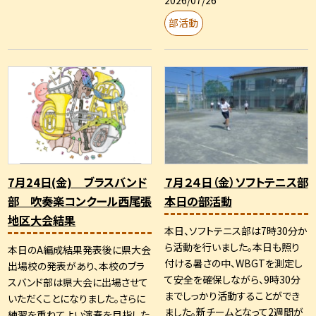
部活動
7月24日(金) ブラスバンド
７月２４日（金）ソフトテニス部
部 吹奏楽コンクール西尾張
本日の部活動
地区大会結果
本日、ソフトテニス部は7時30分か
ら活動を行いました。本日も照り
本日のA編成結果発表後に県大会
付ける暑さの中、WBGTを測定し
出場校の発表があり、本校のブラ
て安全を確保しながら、9時30分
スバンド部は県大会に出場させて
までしっかり活動することができ
いただくことになりました。さらに
ました。新チームとなって2週間が
練習を重ねてよい演奏を目指した