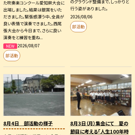
のグラウンド整備まで、しっかりと
た吹奏楽コンクール愛知県大会に
行う姿がありました。
出場しました。結果は銀賞をいた
2026/08/06
だきました。緊張感漂う中、全員が
良い表情で演奏できました。西尾
部活動
張大会から今日まで、さらに良い
演奏をと練習を重ね...
2026/08/07
部活動
8月4日 部活動の様子
8月3日（月）集会にて 夏の
節目に考える「人生100年時