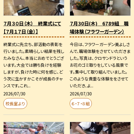
７月３０日（木） 終業式にて
７月30日(木) 6789組 職
【７月１７日（金）】
場体験（フラワーガーデン）
終業式に先立ち、部活動の表彰を
今日は、フラワーガーデン美よしさ
行いました。素晴らしい結果を残し
んで、職場体験をさせていただきま
たみなさん、本当におめでとうござ
した。写真は、クロサンドラという
います。大会では勝ち負けを経験
お花のゴミ取りをしている風景で
しますが、負けた時に何を感じ、ど
す。集中して取り組んでいました。
う次に生かすかこそが成長のチャ
このような貴重な体験ををさせて
ンスです。これ...
いただき、よ...
2026/07/30
2026/07/30
校長室より
６・７・８組