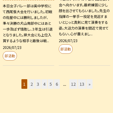
会へ向かいます。最終練習に少し
本日女子バレー部は奥中学校に
顔を出させてもらいました。先生の
て西尾張大会を行いました。初戦
指揮の一挙手一投足を見逃すま
の佐屋中には勝利しましたが、
いとじっと真剣に見て演奏をする
準々決勝の犬山南部中にはあと
姿。大迫力の演奏を間近で見せて
一歩及ばず惜敗し、３年生は引退
もらい、心が震えまし...
となりました。県大会にも上位入
2026/07/23
賞するような相手と最後は戦...
2026/07/23
部活動
部活動
1
2
3
4
5
6
...
12
13
»