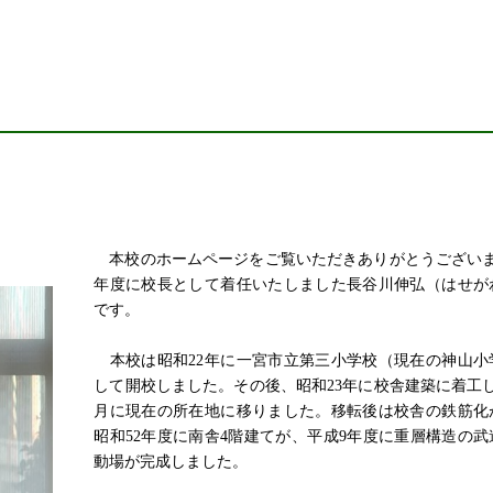
本校のホームページをご覧いただきありがとうござい
年度に校長として着任いたしました長谷川伸弘（はせが
です。
本校は昭和
22
年に一宮市立第三小学校（現在の神山小
して開校しました。その後、昭和
23
年に校舎建築に着工
月に現在の所在地に移りました。移転後は校舎の鉄筋化
昭和
52
年度に南舎
4
階建てが、平成
9
年度に重層構造の武
動場が完成しました。