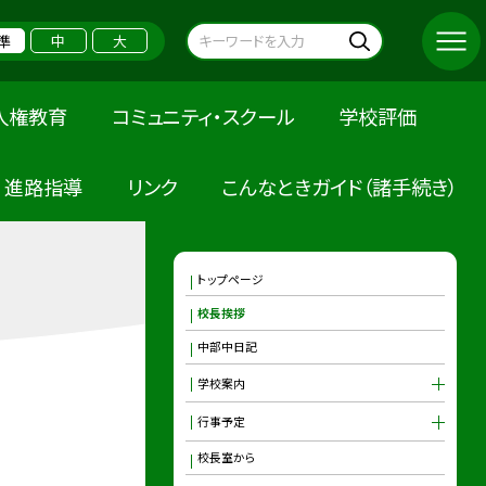
準
中
大
人権教育
コミュニティ・スクール
学校評価
進路指導
リンク
こんなときガイド（諸手続き）
トップページ
校長挨拶
中部中日記
学校案内
行事予定
校長室から