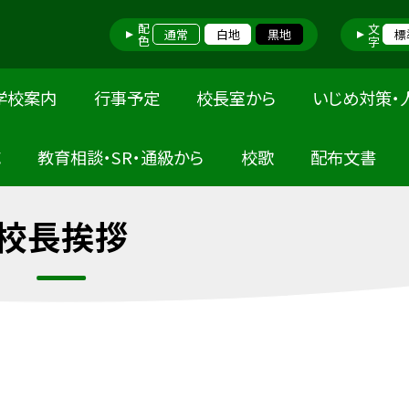
配色
文字
通常
白地
黒地
標
学校案内
行事予定
校長室から
いじめ対策・
応
教育相談・SR・通級から
校歌
配布文書
校長挨拶