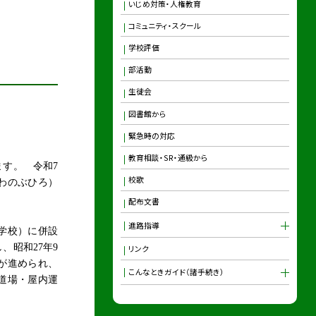
いじめ対策・人権教育
コミュニティ・スクール
学校評価
部活動
生徒会
図書館から
緊急時の対応
教育相談・SR・通級から
ます。 令和
7
校歌
わのぶひろ）
配布文書
進路指導
学校）に併設
し、昭和
27
年
9
リンク
が進められ、
こんなときガイド（諸手続き）
道場・屋内運