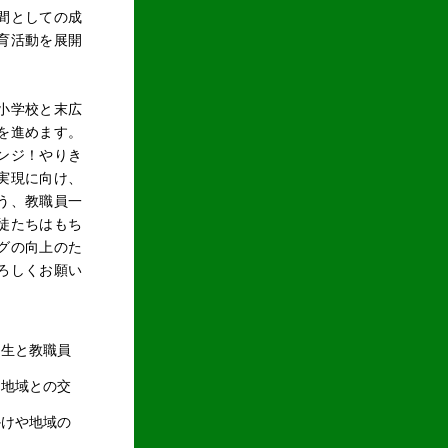
間としての成
育活動を展開
小学校と末広
を進めます。
ンジ！やりき
実現に向け、
う、教職員一
徒たちはもち
グの向上のた
ろしくお願い
中生と教職員
、地域との交
かけや地域の