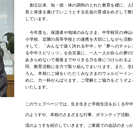
創立以来、知・徳・体の調和のとれた教育を礎に、人
長と発達を遂げていこうとする生徒の育成をめざして教
しています。
今年度も、保護者や地域のみなさま、中学校区の神山
小学校、近隣の高等学校との連携を大切にしながら活動
そして、「みんなで築く誇れる中中」や「夢へのチャレ
る中中スピリッツ」を合言葉に、一人一人が自らの夢の
あきらめないで最後までやりきる力を身につけられるよ
同、教育活動に全力で取り組んでまいります。また、生
ろん、本校にご縁をいただくみなさまのウェルビーイン
めに、力一杯がんばります。ご理解とご協力をどうぞよ
いたします。
このウェブページでは、生き生きと学校生活をおくる中
のようすや、本校のさまざまな行事、ボランティア活動
流のようすを紹介していきます。ご家庭での会話のきっ