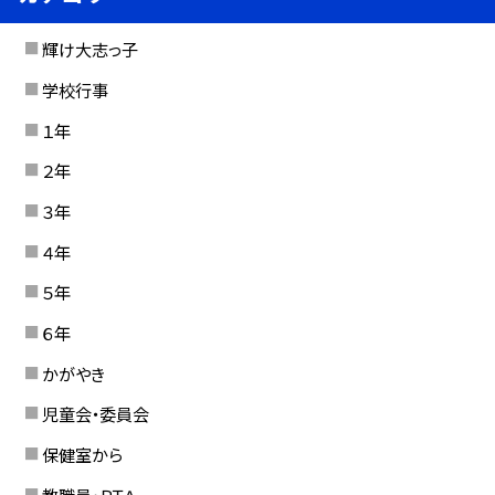
輝け大志っ子
学校行事
１年
２年
３年
４年
５年
６年
かがやき
児童会・委員会
保健室から
教職員・ＰＴＡ