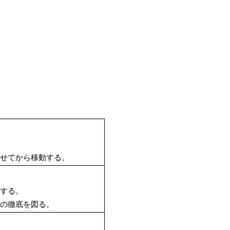
。
ばせてから移動する。
。
案する。
その徹底を図る。
。