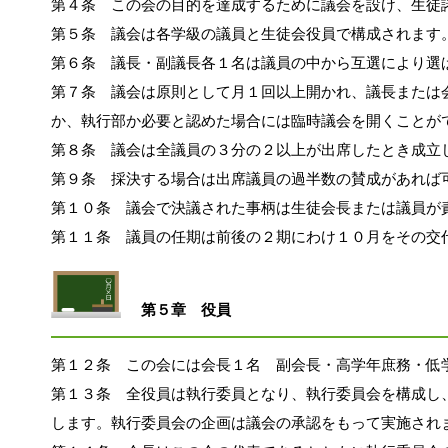
第４条　この会の目的を達成するために議会を設け、生徒
第５条　議会は各学級の議員と生徒会役員で構成されます
第６条　議長・副議長各１名は議員の中から互選により選
第７条　議会は原則として月１回以上開かれ、議長または
か、執行部か必要と認めた場合には臨時
議会を開くことが
第８条　議会は全議員の３分の２以上が出席したとき成立
第９条　採決する場合は出席議員の過半数の賛成があれば
第１０条　議会で決議された事柄は生徒会長または議員が
第１１条　議員の任期は前後の２期にわけ１０月をその交
第５章　役員
第１２条　この会には会長１名　副会長・高学年庶務・低
第１３条　全役員は執行委員となり、執行委員会を構成し
します。執行委員会の企画は議会の
承認をもって実施され