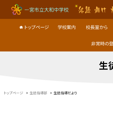
トップページ
学校案内
校長室から
非常時の
生
トップページ
>
生徒指導部
>
生徒指導だより