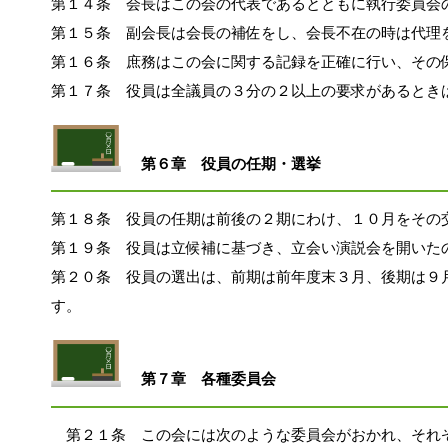
第１４条　会長はこの会の代表であるとともに執行委員会
第１５条　副会長は会長の補佐をし、会長不在の時は代理
第１６条　庶務はこの会に関する記録を正確に行い、その
第１７条　役員は全議員の３分の２以上の要求があるとき
第６章　役員の任期・選挙
第１８条　役員の任期は前後の２期にわけ、１０月をその
第１９条　役員は立候補に基づき、立会い演説会を開いた
第２０条　役員の選出は、前期は前年度末３月、後期は９
す。
第７章　各種委員会
　第２１条　この会には次のような委員会がおかれ、それ