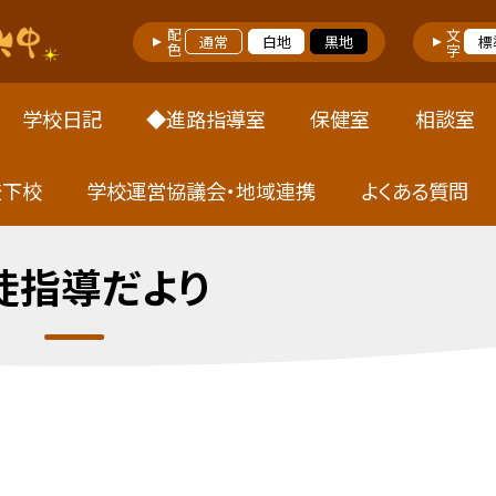
配色
文字
通常
白地
黒地
標
学校日記
◆進路指導室
保健室
相談室
登下校
学校運営協議会・地域連携
よくある質問
徒指導だより