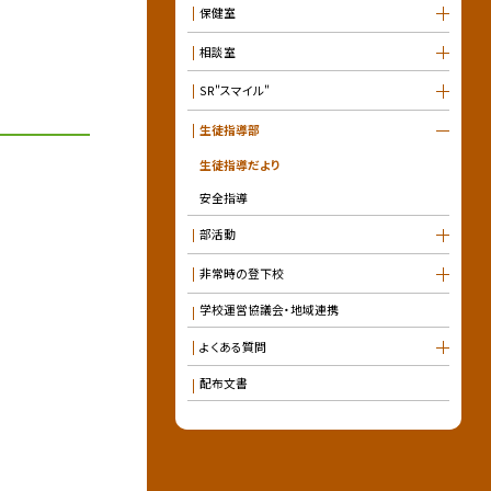
保健室
相談室
SR"スマイル"
生徒指導部
生徒指導だより
安全指導
部活動
非常時の登下校
学校運営協議会・地域連携
よくある質問
配布文書