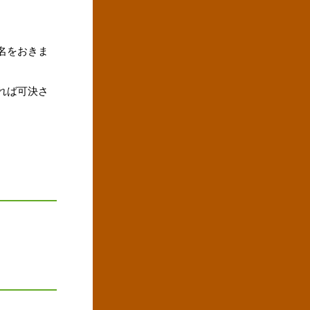
名をおきま
れば可決さ
。