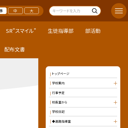
準
中
大
SR"スマイル"
生徒指導部
部活動
配布文書
トップページ
学校案内
行事予定
校長室から
学校日記
◆進路指導室