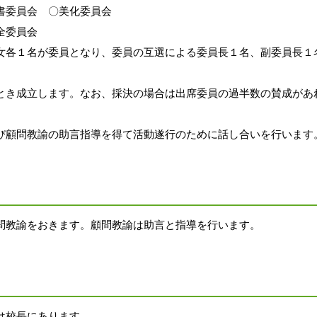
書委員会　〇美化委員会
全委員会
女各１名が委員となり、委員の互選による
委員長１名、副委員長１
とき成立します。なお、採決の
場合は出席委員の過半数の賛成があ
び顧問教諭の助言指導を得て活動
遂行のために話し合いを行います
問教諭をおきます。顧問教諭は
助言と指導を行います。
は校長にあります。