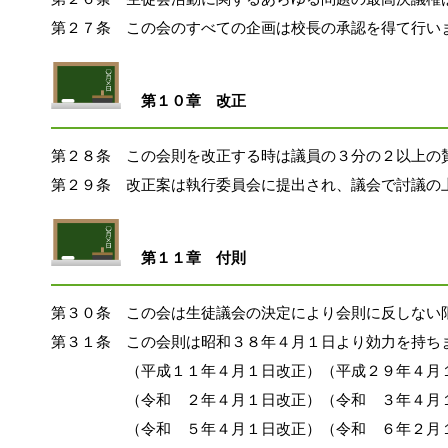
第２７条　この会のすべての企画は校長の承認を得て行い
第１０章　改正
第２８条　この会則を改正する時は議員の３分の２以上の
第２９条　改正案は執行委員会に提出され、議会で討議の
第１１章　付則
第３０条　この会は生徒議会の決定により会則に反しない
第３１条　この会則は昭和３８年４月１日より効力を持ち
　　　　　（平成１１年４月１日改正）（平成２９年４月
　　　　　（令和　２年４月１日改正）（令和　３年４月
　　　　　（令和　５年４月１日改正）（令和　６年２月１