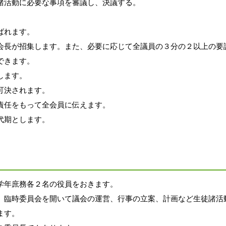
諸活動に必要な事項を審議し、
決議する。
。
ばれます。
会長が招集します。また、必要に
応じて全議員の３分の２以上の要
できます。
します。
可決されます。
責任をもって全会員に伝えます。
代期とします。
学年庶務各２名の役員をおき
ます。
、臨時委員会を開いて議会の
運営、行事の立案、計画など生徒諸活
ます。