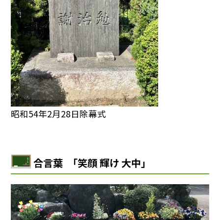
昭和54年2月28日除幕式
合言葉 「笑顔 輝け 大中」