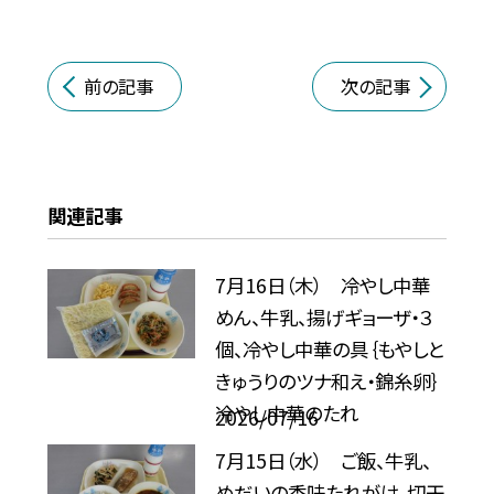
前の記事
次の記事
関連記事
7月16日（木） 冷やし中華
めん、牛乳、揚げギョーザ・３
個、冷やし中華の具｛もやしと
きゅうりのツナ和え・錦糸卵｝
冷やし中華のたれ
2026/07/16
7月15日（水） ご飯、牛乳、
めだいの香味たれがけ、切干