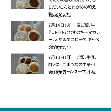
しだいこんとわかめの和え
物、スタミナ汁
2026/07/15
7月14日（火） 麦ご飯、牛
乳、トマトとなすのキーマカレ
ー、えだまめコロッケ、キャベ
ツソテー
2026/07/15
7月13日（月） ご飯、牛乳、
酢ぶた、こまつなの中華和
え、中華コーンスープ、小魚
2026/07/13