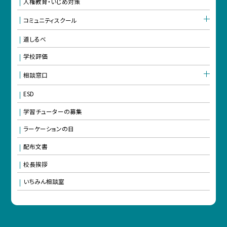
人権教育・いじめ対策
コミュニティスクール
道しるべ
学校評価
相談窓口
ESD
学習チューターの募集
ラーケーションの日
配布文書
校長挨拶
いちみん相談室