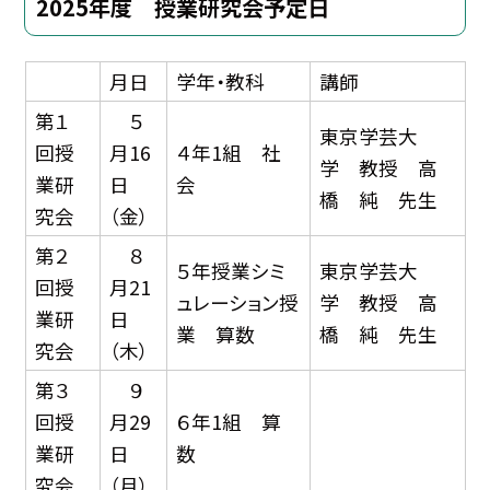
2025年度 授業研究会予定日
月日
学年・教科
講師
第１
５
東京学芸大
回授
月16
４年1組 社
学 教授 高
業研
日
会
橋 純 先生
究会
（金）
第２
８
５年授業シミ
東京学芸大
回授
月21
ュレーション授
学 教授 高
業研
日
業 算数
橋 純 先生
究会
（木）
第３
９
回授
月29
６年1組 算
業研
日
数
究会
（月）