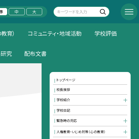
準
中
大
の教育）
コミュニティ・地域活動
学校評価
業研究
配布文書
トップページ
校長挨拶
学校紹介
学校日記
緊急時の対応
人権教育・いじめ対策（心の教育）