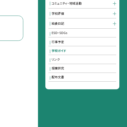
コミュニティ・地域活動
学校評価
給食日記
ESD・SDGs
行事予定
学校ガイド
リンク
授業研究
配布文書