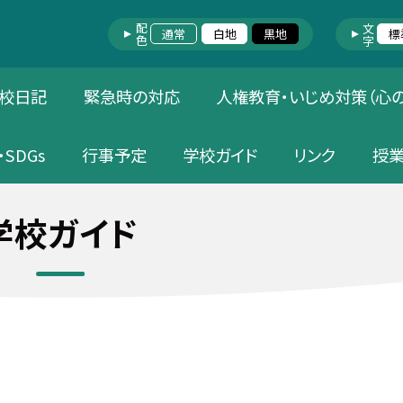
配色
文字
通常
白地
黒地
標
校日記
緊急時の対応
人権教育・いじめ対策（心
・SDGs
行事予定
学校ガイド
リンク
授
学校ガイド