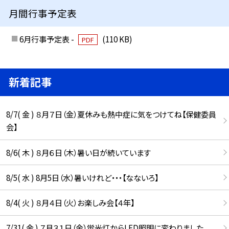
月間行事予定表
6月行事予定表 -
(110 KB)
PDF
新着記事
8/7( 金 ) ８月７日（金）夏休みも熱中症に気をつけてね【保健委員
会】
8/6( 木 ) ８月６日（木）暑い日が続いています
8/5( 水 ) 8月5日（水）暑いけれど・・・【なないろ】
8/4( 火 ) ８月４日（火）お楽しみ会【４年】
7/31( 金 ) ７月３１日（金）蛍光灯からLED照明に変わりました