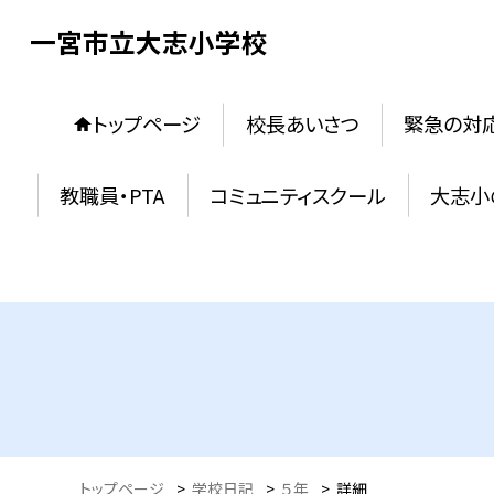
一宮市立大志小学校
トップページ
校長あいさつ
緊急の対
教職員・PTA
コミュニティスクール
大志小
トップページ
>
学校日記
>
５年
>
詳細