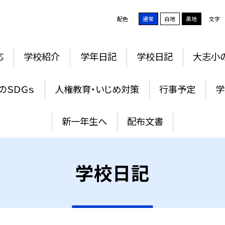
配色
通常
白地
黒地
文字
応
学校紹介
学年日記
学校日記
大志小
のＳＤＧｓ
人権教育・いじめ対策
行事予定
学
新一年生へ
配布文書
学校日記