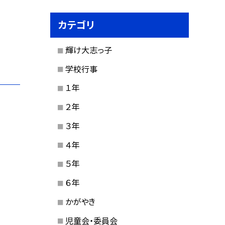
カテゴリ
輝け大志っ子
学校行事
１年
２年
３年
４年
５年
６年
かがやき
児童会・委員会