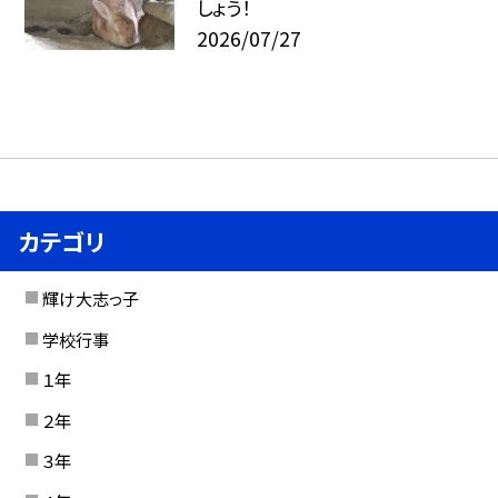
しょう！
2026/07/27
カテゴリ
輝け大志っ子
学校行事
１年
２年
３年