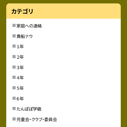
カテゴリ
家庭への連絡
貴船ナウ
１年
２年
３年
４年
５年
６年
たんぽぽ学級
児童会・クラブ・委員会