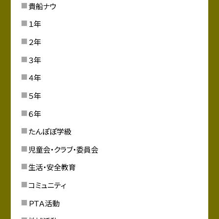
貴船ナウ
１年
２年
３年
４年
５年
６年
たんぽぽ学級
児童会・クラブ・委員会
生活・安全教育
コミュニティ
ＰＴＡ活動