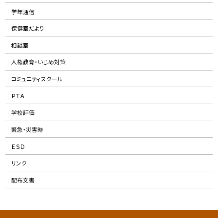
学年通信
保健室だより
相談室
人権教育・いじめ対策
コミュニティスクール
ＰＴＡ
学校評価
緊急・災害時
ＥＳＤ
リンク
配布文書