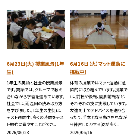
6月23日(火) 授業風景(1年
6月16日（火）マット運動に
生)
挑戦中!
1年生の英語と社会の授業風景
体育の授業ではマット運動に意
です。英語では、グループで教え
欲的に取り組んでいます。授業で
合いながら学習を進めています。
は、前転や後転、開脚前転など、
社会では、雨温図の読み取り方
それぞれの技に挑戦しています。
を学びました。1年生の生徒は、
友達同士でアドバイスを送り合
テスト週間中、多くの時間をテス
ったり、手本となる動きを見なが
ト勉強に費やすことができ...
ら練習したりする姿が多く...
2026/06/23
2026/06/16