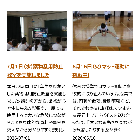
7月1日（水）薬物乱用防止
6月16日（火）マット運動に
教室を実施しました
挑戦中!
本日、2時間目に1年生を対象と
体育の授業ではマット運動に意
した薬物乱用防止教室を実施し
欲的に取り組んでいます。授業で
ました。講師の方から、薬物が心
は、前転や後転、開脚前転など、
や体に与える影響や、一度でも
それぞれの技に挑戦しています。
使用すると大きな危険につなが
友達同士でアドバイスを送り合
ることを具体的な資料や事例を
ったり、手本となる動きを見なが
交えながら分かりやすく説明し...
ら練習したりする姿が多く...
2026/07/01
2026/06/16