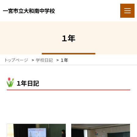
一宮市立大和南中学校
１年
トップページ
>
学校日記
>
１年
１年日記