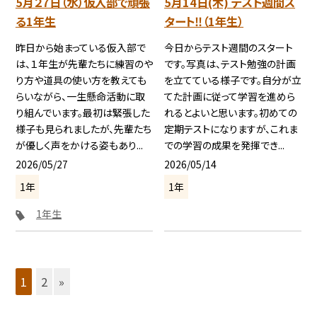
5月２7日（水）仮入部で頑張
5月14日(木) テスト週間ス
る1年生
タート‼（1年生）
昨日から始まっている仮入部で
今日からテスト週間のスタート
は、１年生が先輩たちに練習のや
です。写真は、テスト勉強の計画
り方や道具の使い方を教えても
を立てている様子です。自分が立
らいながら、一生懸命活動に取
てた計画に従って学習を進めら
り組んでいます。最初は緊張した
れるとよいと思います。初めての
様子も見られましたが、先輩たち
定期テストになりますが、これま
が優しく声をかける姿もあり...
での学習の成果を発揮でき...
2026/05/27
2026/05/14
1年
1年
1年生
1
2
»