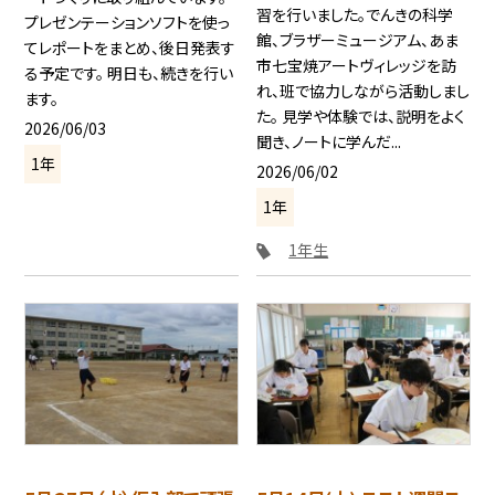
習を行いました。でんきの科学
プレゼンテーションソフトを使っ
館、ブラザーミュージアム、あま
てレポートをまとめ、後日発表す
市七宝焼アートヴィレッジを訪
る予定です。 明日も、続きを行い
れ、班で協力しながら活動しまし
ます。
た。 見学や体験では、説明をよく
2026/06/03
聞き、ノートに学んだ...
1年
2026/06/02
1年
1年生