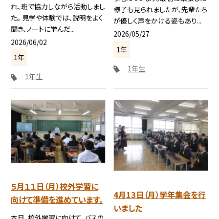
れ、班で協力しながら活動しまし
様子も見られましたが、先輩たち
た。 見学や体験では、説明をよく
が優しく声をかける姿もあり...
聞き、ノートに学んだ...
2026/05/27
2026/06/02
1年
1年
1年生
1年生
５月１１日（月）校外学習に
4月13日（月）学年集会を行
向けて準備を進めています。
いました
本日、校外学習に向けて、バスの