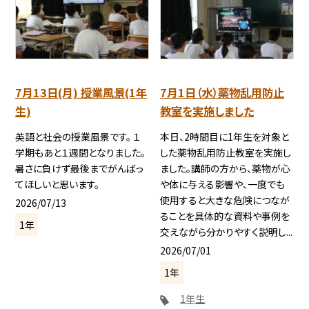
7月13日(月) 授業風景(1年
7月1日（水）薬物乱用防止
生)
教室を実施しました
英語と社会の授業風景です。 １
本日、2時間目に1年生を対象と
学期もあと１週間となりました。
した薬物乱用防止教室を実施し
暑さに負けず最後までがんばっ
ました。講師の方から、薬物が心
てほしいと思います。
や体に与える影響や、一度でも
使用すると大きな危険につなが
2026/07/13
ることを具体的な資料や事例を
1年
交えながら分かりやすく説明し...
2026/07/01
1年
1年生