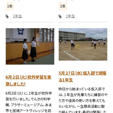
1年
1年
1年生
1年生
5月２7日（水）仮入部で頑張
6月２日（火）校外学習を実
る1年生
施しました!
昨日から始まっている仮入部で
6月2日（火）に、1年生が校外学
は、１年生が先輩たちに練習のや
習を行いました。でんきの科学
り方や道具の使い方を教えても
館、ブラザーミュージアム、あま
らいながら、一生懸命活動に取
市七宝焼アートヴィレッジを訪
り組んでいます。最初は緊張した