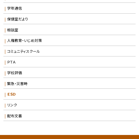
学年通信
保健室だより
相談室
人権教育・いじめ対策
コミュニティスクール
ＰＴＡ
学校評価
緊急・災害時
ＥＳＤ
リンク
配布文書