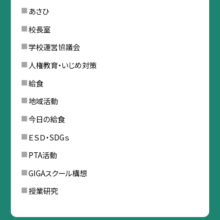
あさひ
校長室
学校運営協議会
人権教育・いじめ対策
給食
地域活動
今日の給食
ＥＳＤ・SDGｓ
PTA活動
GIGAスクール構想
授業研究