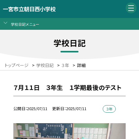
一宮市立朝日西小学校
学校日記メニュー
学校日記
トップページ
>
学校日記
>
３年
>
詳細
７月１１日 ３年生 １学期最後のテスト
公開日
2025/07/11
更新日
2025/07/11
３年