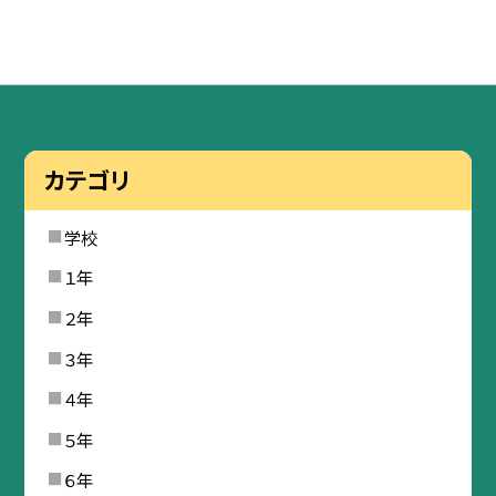
カテゴリ
学校
１年
２年
３年
４年
５年
６年