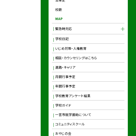
沿革史
校歌
MAP
緊急時対応
学校日記
いじめ対策・人権教育
相談・カウンセリングはこちら
進路・キャリア
月間行事予定
年間行事予定
学校教育アンケート結果
学校ガイド
一宮市就学援助について
コミュニティスクール
おやじの会