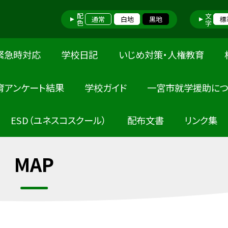
配色
文字
通常
白地
黒地
標
緊急時対応
学校日記
いじめ対策・人権教育
育アンケート結果
学校ガイド
一宮市就学援助につ
ESD（ユネスコスクール）
配布文書
リンク集
MAP