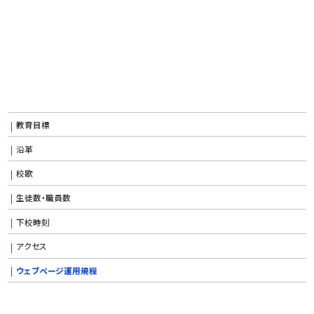
教育目標
沿革
校歌
生徒数・職員数
下校時刻
アクセス
ウェブページ運用規程