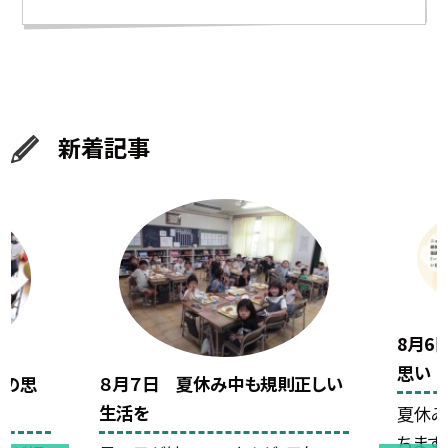
新着記事
8月6
思い
期の思
８月７日 夏休み中も規則正しい
生活を
夏休み
ちます