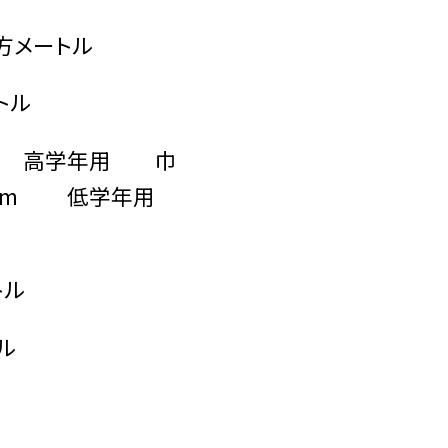
メートル
トル
m 高学年用 巾
m〜1.2m 低学年用
トル
ル