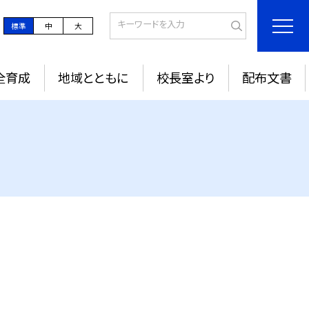
標準
中
大
全育成
地域とともに
校長室より
配布文書