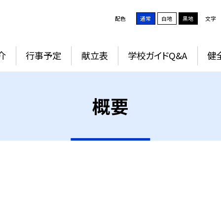
配色
通常
白地
黒地
文字
介
行事予定
献立表
学校ガイドQ&A
健
概要