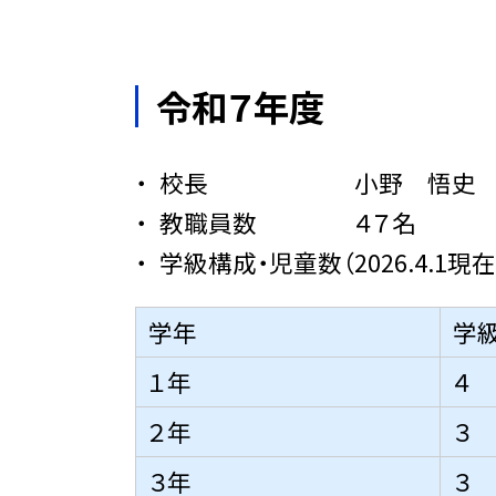
令和７年度
校長 小野 悟史
教職員数 ４７名
学級構成・児童数（2026.4.1現在
学年
学
１年
４
２年
３
３年
３