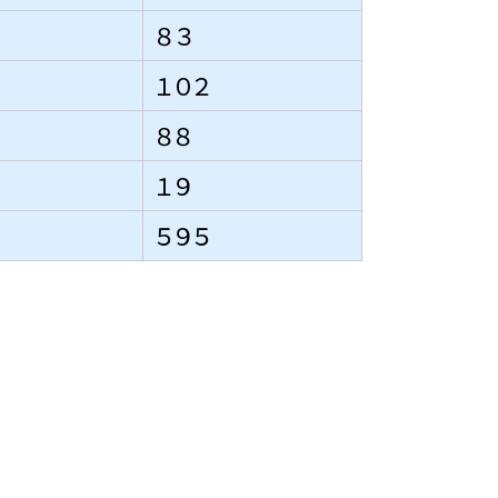
８３
１０２
８８
１９
５９５