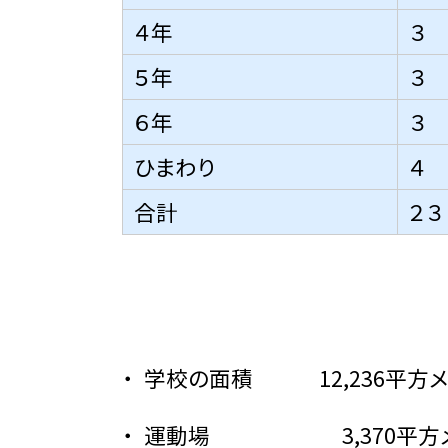
４年
３
５年
３
６年
３
ひまわり
４
合計
２３
学校の面積 12,236平方メ
運動場 3,370平方メ