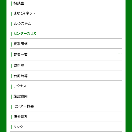
相談室
まなびｉネット
eL-システム
センターだより
夏季研修
蔵書一覧
資料室
台風時等
アクセス
施設案内
センター概要
研修体系
リンク