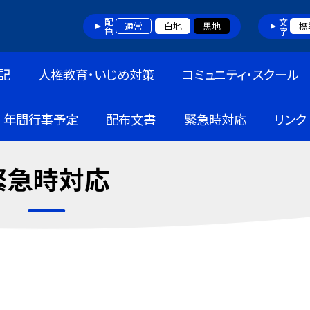
配色
文字
通常
白地
黒地
標
記
人権教育・いじめ対策
コミュニティ・スクール
年間行事予定
配布文書
緊急時対応
リンク
緊急時対応