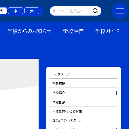
準
中
大
学校からのお知らせ
学校評価
学校ガイド
トップページ
校長挨拶
学校紹介
学校日記
人権教育・いじめ対策
コミュニティ・スクール